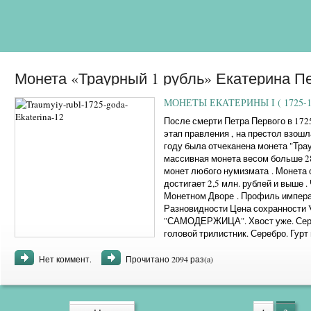
Монета «Траурный 1 рубль» Екатерина Пер
история
МОНЕТЫ ЕКАТЕРИНЫ I ( 1725-17
После смерти Петра Первого в 172
этап правления , на престол взош
году была отчеканена монета "Тра
массивная монета весом больше 28
монет любого нумизмата . Монета о
достигает 2,5 млн. рублей и выше 
Монетном Дворе . Профиль императ
Разновидности Цена сохранности V
"САМОДЕРЖИЦА". Хвост уже. Серебр
головой трилистник. Серебро. Гурт 
точка. "САМОДЕРЖИЦА". Хвост шире
Нет коммент.
Прочитано 2094 раз(a)