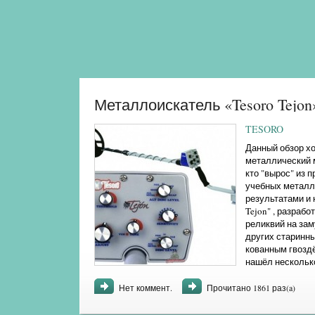
Металлоискатель «Tesoro Tejo
TESORO
Данный обзор хо
металлический м
кто "вырос" из 
учебных металло
результатами и
Tejon" , разраб
реликвий на зам
других старинны
кованным гвоздё
нашёл несколько
вспоминаю , нахо
Нет коммент.
Прочитано 1861 раз(a)