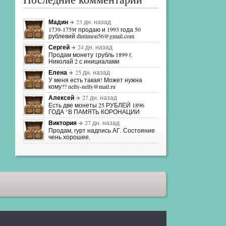
Мадин
23 дн. назад
1739-1759г продаю и 1993 года 50
рублевий dintimon56@gmail.com
Сергей
24 дн. назад
Продам монету 1рубль 1899 г.
Николай 2 с инициалами
Елена
25 дн. назад
У меня есть такая! Может нужна
кому?? nelly-nelly@mail.ru
Алексей
27 дн. назад
Есть две монеты 25 РУБЛЕЙ 1896
ГОДА "В ПАМЯТЬ КОРОНАЦИИ
Виктория
27 дн. назад
Продам, гурт надпись АГ. Состояние
чень хорошее.