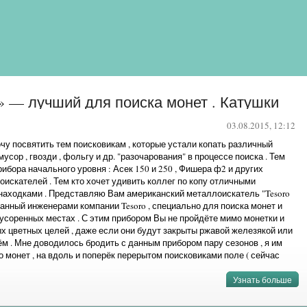
n» — лучший для поиска монет . Катушки
03.08.2015, 12:12
чу посвятить тем поисковикам , которые устали копать различный
усор , гвозди , фольгу и др. "разочарования" в процессе поиска . Тем
прибора начального уровня : Асек 150 и 250 , Фишера ф2 и других
искателей . Тем кто хочет удивить коллег по копу отличными
 находками . Представляю Вам американский металлоискатель "Tesoro
отанный инженерами компании Tesoro , специально для поиска монет и
усоренных местах . С этим прибором Вы не пройдёте мимо монетки и
х цветных целей , даже если они будут закрыты ржавой железякой или
м . Мне доводилось бродить с данным прибором пару сезонов , я им
 монет , на вдоль и поперёк перерытом поисковиками поле ( сейчас
док ...
Узнать больше
»