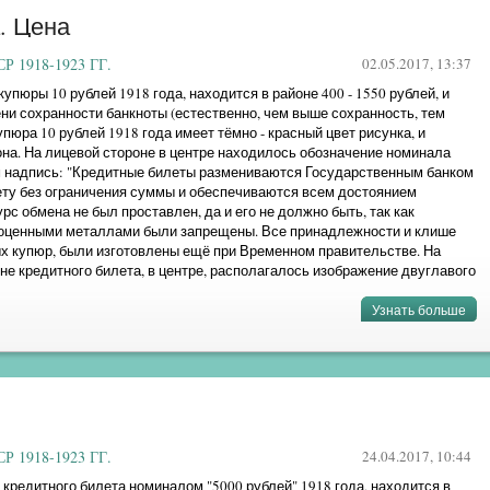
. Цена
 1918-1923 ГГ.
02.05.2017, 13:37
упюры 10 рублей 1918 года, находится в районе 400 - 1550 рублей, и
ени сохранности банкноты (естественно, чем выше сохранность, тем
упюра 10 рублей 1918 года имеет тёмно - красный цвет рисунка, и
на. На лицевой стороне в центре находилось обозначение номинала
м надпись: "Кредитные билеты размениваются Государственным банком
ету без ограничения суммы и обеспечиваются всем достоянием
урс обмена не был проставлен, да и его не должно быть, так как
гоценными металлами были запрещены. Все принадлежности и клише
ых купюр, были изготовлены ещё при Временном правительстве. На
не кредитного билета, в центре, располагалось изображение двуглавого
.
Узнать больше
»
 1918-1923 ГГ.
24.04.2017, 10:44
кредитного билета номиналом "5000 рублей" 1918 года, находится в