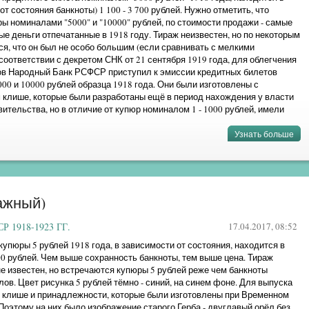
от состояния банкноты) 1 100 - 3 700 рублей. Нужно отметить, что
 номиналами "5000" и "10000" рублей, по стоимости продажи - самые
е деньги отпечатанные в 1918 году. Тираж неизвестен, но по некоторым
я, что он был не особо большим (если сравнивать с мелкими
соответствии с декретом СНК от 21 сентября 1919 года, для облегчения
ов Народный Банк РСФСР приступил к эмиссии кредитных билетов
00 и 10000 рублей образца 1918 года. Они были изготовлены с
 клише, которые были разработаны ещё в период нахождения у власти
ительства, но в отличие от купюр номиналом 1 - 1000 рублей, имели
 преимуществ. Так, ...
Узнать больше
»
мажный)
 1918-1923 ГГ.
17.04.2017, 08:52
упюры 5 рублей 1918 года, в зависимости от состояния, находится в
300 рублей. Чем выше сохранность банкноты, тем выше цена. Тираж
е известен, но встречаются купюры 5 рублей реже чем банкноты
ов. Цвет рисунка 5 рублей тёмно - синий, на синем фоне. Для выпуска
 клише и принадлежности, которые были изготовлены при Временном
Поэтому на них было изображение старого Герба - двуглавый орёл без