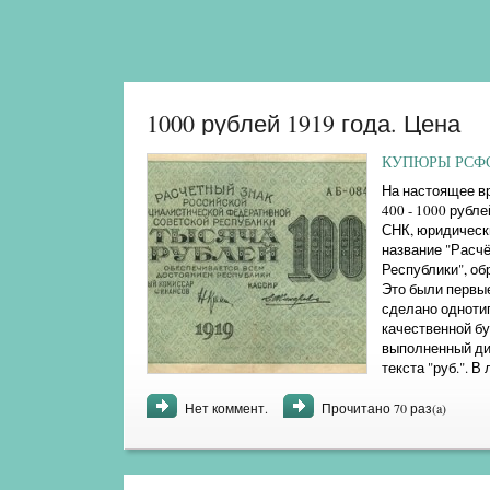
1000 рублей 1919 года. Цена
КУПЮРЫ РСФСР
На настоящее вр
400 - 1000 рубл
СНК, юридическ
название "Расч
Республики", обр
Это были первы
сделано одноти
качественной бу
выполненный ди
текста "руб.". 
указанием номин
Нет коммент.
Прочитано 70 раз(a)