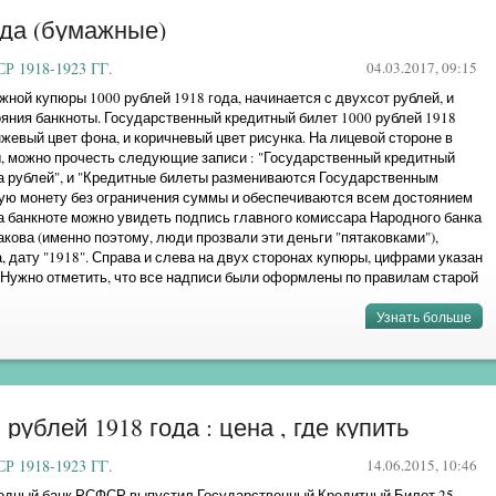
ода (бумажные)
 1918-1923 ГГ.
04.03.2017, 09:15
ной купюры 1000 рублей 1918 года, начинается с двухсот рублей, и
ояния банкноты. Государственный кредитный билет 1000 рублей 1918
нжевый цвет фона, и коричневый цвет рисунка. На лицевой стороне в
ы, можно прочесть следующие записи : "Государственный кредитный
а рублей", и "Кредитные билеты размениваются Государственным
тую монету без ограничения суммы и обеспечиваются всем достоянием
а банкноте можно увидеть подпись главного комиссара Народного банка
кова (именно поэтому, люди прозвали эти деньги "пятаковками"),
, дату "1918". Справа и слева на двух сторонах купюры, цифрами указан
 Нужно отметить, что все надписи были оформлены по правилам старой
 ...
Узнать больше
»
ублей 1918 года : цена , где купить
 1918-1923 ГГ.
14.06.2015, 10:46
родный банк РСФСР выпустил Государственный Кредитный Билет 25