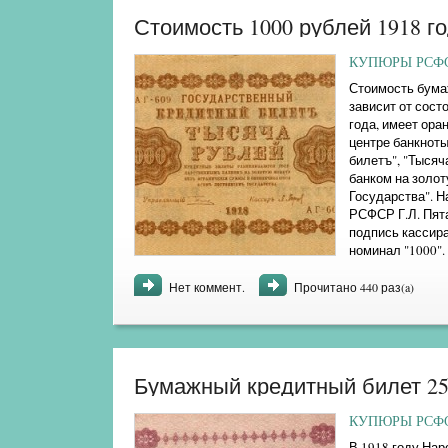
Стоимость 1000 рублей 1918 г
КУПЮРЫ РСФСР
Стоимость бумаж
зависит от сост
года, имеет ора
центре банкнот
билетъ", "Тысяч
банком на золо
Государства". Н
РСФСР Г.Л. Пята
подпись кассира
номинал "1000".
дореволюционной
Нет коммент.
Прочитано 440 раз(a)
Бумажный кредитный билет 25 р
КУПЮРЫ РСФСР
В 1918 году На