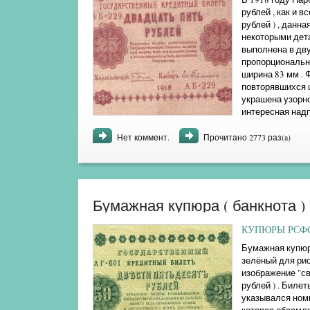
рублей , как и вс
рублей ) , данн
некоторыми дет
выполнена в дву
пропорционально
ширина 83 мм . 
повторявшихся ц
украшена узорно
интересная надп
золотом , при то
Нет коммент.
Прочитано 2773 раз(a)
Бумажная купюра ( банкнота ) 
КУПЮРЫ РСФСР
Бумажная купюра
зелёный для рис
изображение "св
рублей ) . Биле
указывался номи
которая обрамл