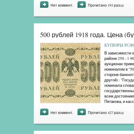
Нет коммент.
Прочитано 193 раз(a)
500 рублей 1918 года. Цена (
КУПЮРЫ РСФСР
В зависимости о
районе 250 - 1 
аукционах прив
номиналом в "50
стороне банкно
другой) : "Госу
номинала слова
государственны
всем достоянием
Пятакова, и кас
как ...
Нет коммент.
Прочитано 427 раз(a)