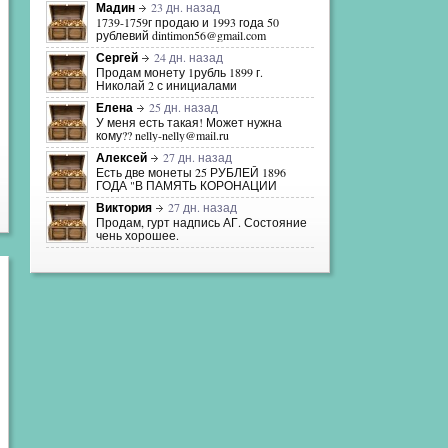
Мадин
23 дн. назад
1739-1759г продаю и 1993 года 50
рублевий dintimon56@gmail.com
Сергей
24 дн. назад
Продам монету 1рубль 1899 г.
Николай 2 с инициалами
Елена
25 дн. назад
У меня есть такая! Может нужна
кому?? nelly-nelly@mail.ru
Алексей
27 дн. назад
Есть две монеты 25 РУБЛЕЙ 1896
ГОДА "В ПАМЯТЬ КОРОНАЦИИ
Виктория
27 дн. назад
Продам, гурт надпись АГ. Состояние
чень хорошее.