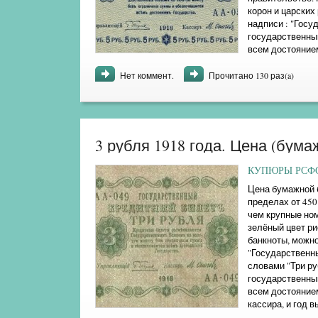
корон и царских
надписи : "Госу
государственны
всем достоянием
розетке. ...
Нет коммент.
Прочитано 130 раз(a)
3 рубля 1918 года. Цена (бума
КУПЮРЫ РСФСР
Цена бумажной б
пределах от 450
чем крупные ном
зелёный цвет ри
банкноты, можно
"Государственн
словами "Три ру
государственны
всем достояние
кассира, и год в
проставлялся но