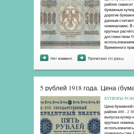
районе (зависит 
бумажные купюры
дорогие бумажны
данным считаетс
номиналами). В 
крупных расчёт
достоинством 50
использованием
Временного прав
ряд неоспоримых
Нет коммент.
Прочитано 101 раз(a)
5 рублей 1918 года. Цена (бу
КУПЮРЫ РСФСР
Цена бумажной к
районе 400 - 2 
выпуска купюр н
крупных номинал
использовались
правительстве. 