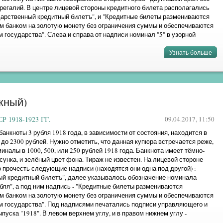
 регалий. В центре лицевой стороны кредитного билета располагались
дарственный кредитный билетъ", и "Кредитные билеты размениваются
м банком на золотую монету без ограничения суммы и обеспечиваются
 государства". Слева и справа от надписи номинал "5" в узорной
Узнать больше
»
жный)
 1918-1923 ГГ.
09.04.2017, 11:50
анкноты 3 рубля 1918 года, в зависимости от состояния, находится в
 до 2300 рублей. Нужно отметить, что данная купюра встречается реже,
иналы в 1000, 500, или 250 рублей 1918 года. Банкнота имеет тёмно-
сунка, и зелёный цвет фона. Тираж не известен. На лицевой стороне
 прочесть следующие надписи (находятся они одна под другой) :
ый кредитный билетъ", далее указывалось обозначение номинала
бля", а под ним надпись - "Кредитные билеты размениваются
м банком на золотую монету без ограничения суммы и обеспечиваются
м государства". Под надписями печатались подписи управляющего и
ыпуска "1918". В левом верхнем углу, и в правом нижнем углу -
мер (индивидуальная ...