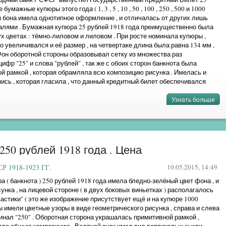
е бумажные купюры этого года ( 1, 3 , 5 , 10 , 50 , 100 , 250 , 500 и 1000
ая бона имела однотипное оформление , и отличалась от других лишь
алями . Бумажная купюра 25 рублей 1918 года преимущественно была
х цветах : тёмно-лиловом и лиловом . При росте номинала купюры ,
 увеличивался и её размер , на четвертаке длина была равна 134 мм ,
Фон оборотной стороны образовывал сетку из множества раз
ифр "25" и слова "рублей" , так же с обоих сторон банкнота была
й рамкой , которая обрамляла всю композицию рисунка . Имелась и
ись , которая гласила , что данный кредитный билет обеспечивался
м что курс обмена ...
Узнать больше
»
250 рублей 1918 года . Цена
 1918-1923 ГГ.
10.05.2015, 14:49
 ( банкнота ) 250 рублей 1918 года имела бледно-зелёный цвет фона , и
унка , на лицевой стороне ( в двух боковых виньетках ) располагалось
астики" ( это же изображение присутствует ещё и на купюре 1000
ты имели цветные узоры в виде геометрического рисунка , справа и слева
нал "250" . Оборотная сторона украшалась примитивной рамкой ,
яла общую композицию . Водяной знак имел вид вертикальных или