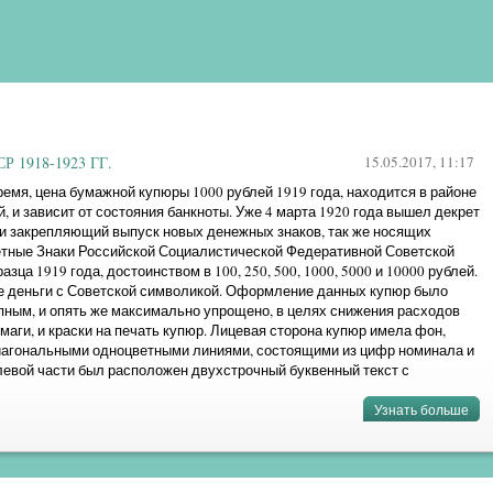
 1918-1923 ГГ.
15.05.2017, 11:17
емя, цена бумажной купюры 1000 рублей 1919 года, находится в районе
ей, и зависит от состояния банкноты. Уже 4 марта 1920 года вышел декрет
и закрепляющий выпуск новых денежных знаков, так же носящих
ётные Знаки Российской Социалистической Федеративной Советской
азца 1919 года, достоинством в 100, 250, 500, 1000, 5000 и 10000 рублей.
е деньги с Советской символикой. Оформление данных купюр было
пным, и опять же максимально упрощено, в целях снижения расходов
маги, и краски на печать купюр. Лицевая сторона купюр имела фон,
агональными одноцветными линиями, состоящими из цифр номинала и
В левой части был расположен двухстрочный буквенный текст с
ала купюры, ...
Узнать больше
»