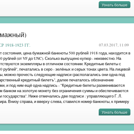
Узнать больше
»
бумажный)
 1918-1923 ГГ.
07.03.2017, 11:09
т состояния, цена бумажной банкноты 500 рублей 1918 года, находится в
900 рублей (от VF до UNC). Сколько выпущено купюр - неизвестно. На
етствуются экземпляры в отличном состоянии. Кредитные билеты с
0 рублей", печатались в серо - зелёных и серых тонах цвета. На лицевой
ты, можно прочесть следующие надписи (располагались они одна под
дарственный кредитный билетъ", далее печаталось обозначение
ми, и под ним ещё одна надпись - "Кредитные билеты размениваются
м банком на золотую монету без ограничения суммы и обеспечиваются
 государства". Ниже отмечались две подписи : управляющего Г. Л.
сира. Внизу справа, и вверху слева, ставился номер банкноты, к примеру
Узнать больше
»