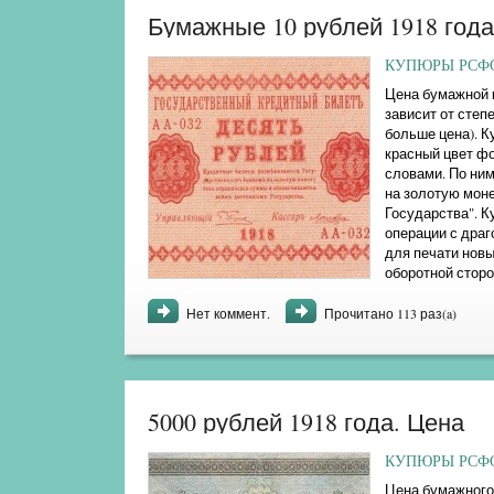
Бумажные 10 рублей 1918 года
КУПЮРЫ РСФСР
Цена бумажной к
зависит от степ
больше цена). К
красный цвет фо
словами. По ни
на золотую мон
Государства". К
операции с дра
для печати нов
оборотной сторо
орла без корон ..
Нет коммент.
Прочитано 113 раз(a)
5000 рублей 1918 года. Цена
КУПЮРЫ РСФСР
Цена бумажного 