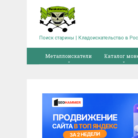
Перейти
к
контенту
Поиск старины | Кладоискательство в Ро
Металлоискатели
Каталог мон