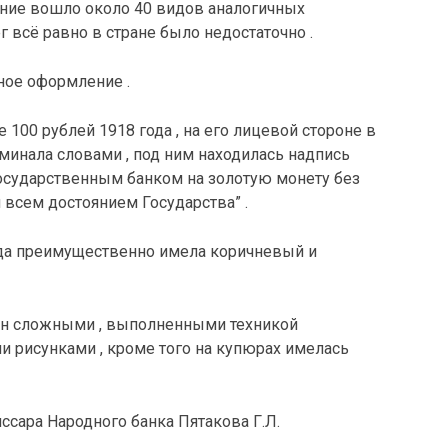
ение вошло около 40 видов аналогичных
г всё равно в стране было недостаточно .
ное оформление .
100 рублей 1918 года , на его лицевой стороне в
минала словами , под ним находилась надпись
осударственным банком на золотую монету без
всем достоянием Государства” .
ода преимущественно имела коричневый и
н сложными , выполненными техникой
 рисунками , кроме того на купюрах имелась
ссара Народного банка Пятакова Г.Л.