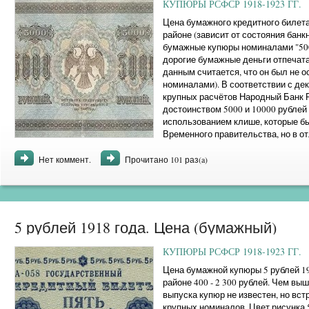
КУПЮРЫ РСФСР 1918-1923 ГГ.
Цена бумажного кредитного билета
районе (зависит от состояния банкн
бумажные купюры номиналами "5000
дорогие бумажные деньги отпечата
данным считается, что он был не 
номиналами). В соответствии с дек
крупных расчётов Народный Банк 
достоинством 5000 и 10000 рублей 
использованием клише, которые б
Временного правительства, но в от
ряд неоспоримых преимуществ. Так,
Нет коммент.
Прочитано 101 раз(a)
5 рублей 1918 года. Цена (бумажный)
КУПЮРЫ РСФСР 1918-1923 ГГ.
Цена бумажной купюры 5 рублей 191
районе 400 - 2 300 рублей. Чем вы
выпуска купюр не известен, но вс
крупных номиналов. Цвет рисунка 5