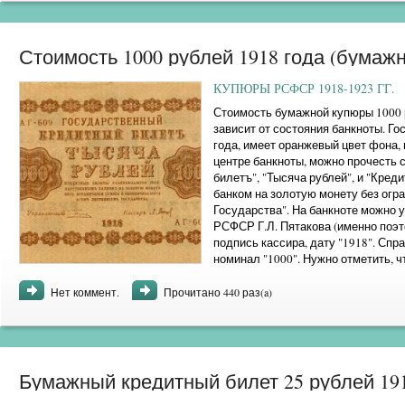
Стоимость 1000 рублей 1918 года (бумаж
КУПЮРЫ РСФСР 1918-1923 ГГ.
Стоимость бумажной купюры 1000 р
зависит от состояния банкноты. Г
года, имеет оранжевый цвет фона, 
центре банкноты, можно прочесть 
билетъ", "Тысяча рублей", и "Кре
банком на золотую монету без ог
Государства". На банкноте можно 
РСФСР Г.Л. Пятакова (именно поэт
подпись кассира, дату "1918". Спр
номинал "1000". Нужно отметить, 
дореволюционной ...
Нет коммент.
Прочитано 440 раз(a)
Бумажный кредитный билет 25 рублей 1918 