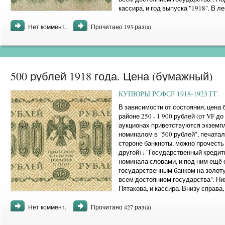
кассира, и год выпуска "1918". В л
проставлялся номер (индивидуальн
Нет коммент.
Прочитано 193 раз(a)
500 рублей 1918 года. Цена (бумажный)
КУПЮРЫ РСФСР 1918-1923 ГГ.
В зависимости от состояния, цена 
районе 250 - 1 900 рублей (от VF д
аукционах приветствуются экземп
номиналом в "500 рублей", печатал
стороне банкноты, можно прочест
другой) : "Государственный креди
номинала словами, и под ним ещё 
государственным банком на золот
всем достоянием государства". Ни
Пятакова, и кассира. Внизу справа
как ...
Нет коммент.
Прочитано 427 раз(a)