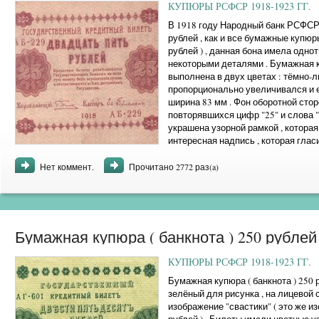
КУПЮРЫ РСФСР 1918-1923 ГГ.
В 1918 году Народный банк РСФСР
рублей , как и все бумажные купюры это
рублей ) , данная бона имела одно
некоторыми деталями . Бумажная 
выполнена в двух цветах : тёмно-л
пропорционально увеличивался и её
ширина 83 мм . Фон оборотной сто
повторявшихся цифр "25" и слова "
украшена узорной рамкой , котора
интересная надпись , которая глас
золотом , при том что курс обмена ..
Нет коммент.
Прочитано 2772 раз(a)
Бумажная купюра ( банкнота ) 250 рублей 
КУПЮРЫ РСФСР 1918-1923 ГГ.
Бумажная купюра ( банкнота ) 250 
зелёный для рисунка , на лицевой 
изображение "свастики" ( это же и