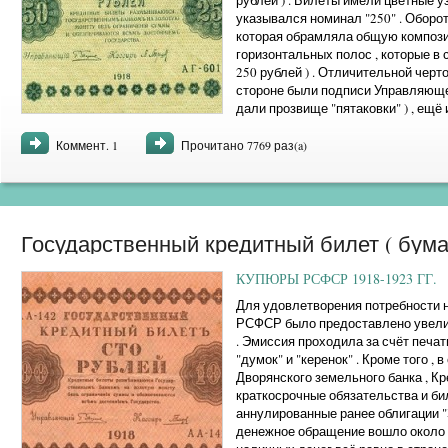
рублей ) . Билеты имели цветные у
указывался номинал "250" . Оборо
которая обрамляла общую компози
горизонтальных полос , которые в 
250 рублей ) . Отличительной черто
стороне были подписи Управляющег
дали прозвище "пятаковки" ) , ещё и
Коммент. 1
Прочитано 7769 раз(a)
Государственный кредитный билет ( бума
цена
КУПЮРЫ РСФСР 1918-1923 ГГ.
Для удовлетворения потребности н
РСФСР было предоставлено увелич
. Эмиссия проходила за счёт печат
"думок" и "керенок" . Кроме того 
Дворянского земельного банка , Кр
краткосрочные обязательства и би
аннулированные ранее облигации "З
денежное обращение вошло около 4