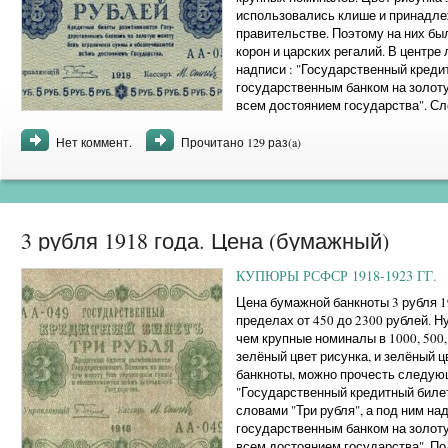
использовались клише и принадле
правительстве. Поэтому на них был
корон и царских регалий. В центре
надписи : "Государственный креди
государственным банком на золот
всем достоянием государства". Сле
розетке. ...
Нет коммент.
Прочитано 129 раз(a)
3 рубля 1918 года. Цена (бумажный)
КУПЮРЫ РСФСР 1918-1923 ГГ.
Цена бумажной банкноты 3 рубля 19
пределах от 450 до 2300 рублей. Н
чем крупные номиналы в 1000, 500,
зелёный цвет рисунка, и зелёный ц
банкноты, можно прочесть следующ
"Государственный кредитный биле
словами "Три рубля", а под ним н
государственным банком на золот
всем достоянием государства". П