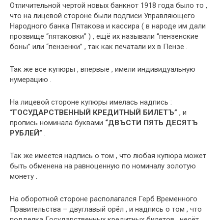
Отличительной чертой новых банкнот 1918 года было то ,
что на лицевой стороне были подписи Управляющего
Народного банка Пятакова и кассира ( в народе им дали
прозвище “пятаковки” ) , ещё их называли “пензенские
боны” или “пензенки” , так как печатали их в Пензе .
Так же все купюры , впервые , имели индивидуальную
нумерацию .
На лицевой стороне купюры имелась надпись :
“ГОСУДАРСТВЕННЫЙ КРЕДИТНЫЙ БИЛЕТЪ”
, и
пропись номинала буквами
“ДВЪСТИ ПЯТЬ ДЕСЯТЪ
РУБЛЕЙ”
.
Так же имеется надпись о том , что любая купюра может
быть обменена на равноценную по номиналу золотую
монету .
На оборотной стороне располагался Герб Временного
Правительства – двуглавый орёл , и надпись о том , что
подделка Государственных кредитных билетов , несёт