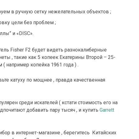
уем в ручную сетку нежелательных объектов ;
овку цели без проблем ;
ллы” и «DISC».
тель Fisher F2 будет видеть разнокалиберные
неты , такие как 5 копеек Екатерины Второй – 25-
м ( например копейка 1961 года ) .
авьте катуху по мощнее , правда качественная
лярен среди искателей ( кстати стоимость его на
едпочитают добавить пару тысяч , и купить
Garrett
ибор в интернет-магазине , берегитесь Китайских