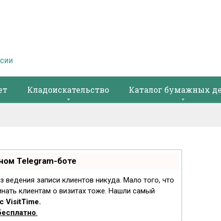
ссии
ет
Кладоискательство
Каталог бумажных д
ном Telegram-боте
ез ведения записи клиентов никуда. Мало того, что
инать клиентам о визитах тоже. Нашли самый
 VisitTime.
бесплатно
.