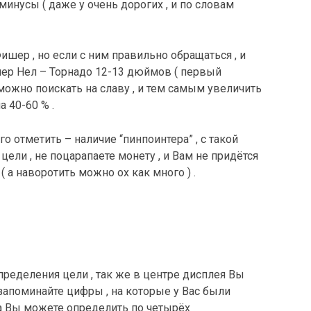
инусы ( даже у очень дорогих , и по словам
ер , но если с ним правильно обращаться , и
мер Нел – Торнадо 12-13 дюймов ( первый
 можно поискать на славу , и тем самым увеличить
 40-60 % .
о отметить – наличие “пинпоинтера” , с такой
ели , не поцарапаете монету , и Вам не придётся
 а наворотить можно ох как много ) .
пределения цели , так же в центре дисплея Вы
запоминайте цифры , на которые у Вас были
ла Вы можете определить по четырёх