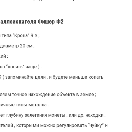
еталлоискателя Фишер Ф2
типа “Крона” 9 в ;
диаметр 20 см ;
ий ;
 “косить” чаще ) ;
 ( запоминайте цели , и будете меньше копать
ляем точное нахождение объекта в земле ;
личные типы металла ;
т глубину залегания монеты , или др. находки ;
елей , которыми можно регулировать “чуйку” и