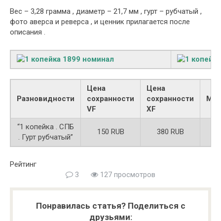
Вес – 3,28 грамма , диаметр – 21,7 мм , гурт – рубчатый ,
фото аверса и реверса , и ценник прилагается после
описания .
Цена
Цена
Разновидности
сохранности
сохранности
Мет
VF
XF
“1 копейка . СПБ
150 RUB
380 RUB
Ме
. Гурт рубчатый”
Рейтинг
3
127 просмотров
Понравилась статья? Поделиться с
друзьями: