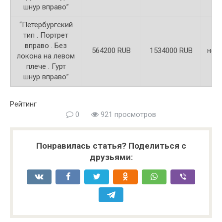
шнур вправо”
“Петербургский
тип . Портрет
вправо . Без
564200 RUB
1534000 RUB
неи
локона на левом
плече . Гурт
шнур вправо”
Рейтинг
0
921 просмотров
Понравилась статья? Поделиться с
друзьями: