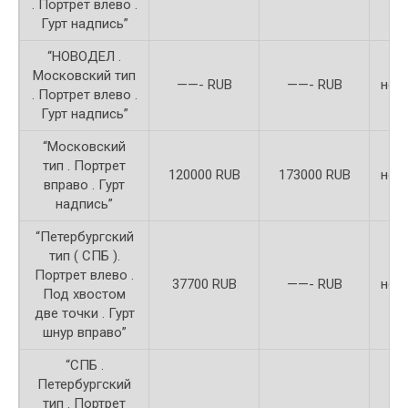
. Портрет влево .
Гурт надпись”
“НОВОДЕЛ .
Московский тип
——- RUB
——- RUB
неи
. Портрет влево .
Гурт надпись”
“Московский
тип . Портрет
120000 RUB
173000 RUB
неи
вправо . Гурт
надпись”
“Петербургский
тип ( СПБ ).
Портрет влево .
37700 RUB
——- RUB
неи
Под хвостом
две точки . Гурт
шнур вправо”
“СПБ .
Петербургский
тип . Портрет