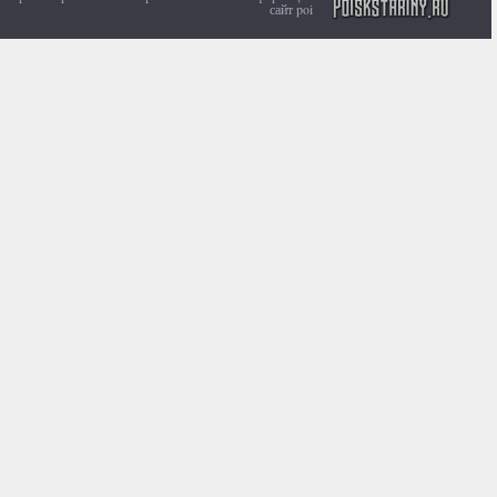
сайт poiskstariny.ru