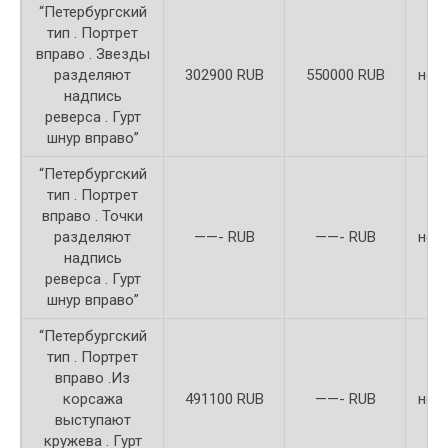
“Петербургский
тип . Портрет
вправо . Звезды
разделяют
302900 RUB
550000 RUB
неи
надпись
реверса . Гурт
шнур вправо”
“Петербургский
тип . Портрет
вправо . Точки
разделяют
——- RUB
——- RUB
неи
надпись
реверса . Гурт
шнур вправо”
“Петербургский
тип . Портрет
вправо .Из
корсажа
491100 RUB
——- RUB
неи
выступают
кружева . Гурт