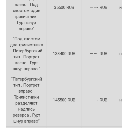
влево . Под
35500 RUB
——- RUB
неи
хвостом один
трилистник .
Гурт шнур
вправо”
“Под хвостом
два трилистника
. Петербургский
138400 RUB
——- RUB
неи
тип . Портрет
влево . Гурт
шнур вправо “
“Петербургский
тип . Портрет
вправо .
Трилистники
145500 RUB
——- RUB
неи
разделяют
надпись
реверса . Гурт
шнур вправо”