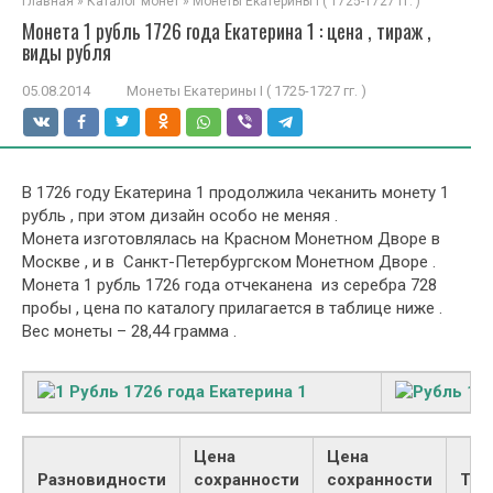
Главная
»
Каталог монет
»
Монеты Екатерины I ( 1725-1727 гг. )
Монета 1 рубль 1726 года Екатерина 1 : цена , тираж ,
виды рубля
05.08.2014
Монеты Екатерины I ( 1725-1727 гг. )
В 1726 году Екатерина 1 продолжила чеканить монету 1
рубль , при этом дизайн особо не меняя .
Монета изготовлялась на Красном Монетном Дворе в
Москве , и в Санкт-Петербургском Монетном Дворе .
Монета 1 рубль 1726 года отчеканена из серебра 728
пробы , цена по каталогу прилагается в таблице ниже .
Вес монеты – 28,44 грамма .
Цена
Цена
Разновидности
сохранности
сохранности
Тир