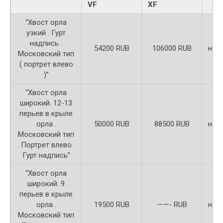
VF
XF
“Хвост орла
узкий . Гурт
надпись .
54200 RUB
106000 RUB
неи
Московский тип
( портрет влево
)”
“Хвост орла
широкий. 12-13
перьев в крыле
орла .
50000 RUB
88500 RUB
неи
Московский тип
. Портрет влево .
Гурт надпись”
“Хвост орла
широкий. 9
перьев в крыле
орла .
19500 RUB
——- RUB
неи
Московский тип