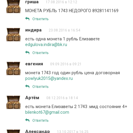
гриша
17.08.2016 в 12:12
МОНЕТА РУБЛЬ 1743 НЕДОРОГО 89281141169
Ответить
индира
23.08.2016 в 16:54
есть одна монета 1 рубль Елизавете
edgulova.indira@bk.ru
Ответить
евгения
09.09.2016 в 09:21
монета 1743 год один рубль цена договорная
powlyuk2015@yandex.ru
Ответить
Артём
08.12.2016 в 18:14
есть монета Елизаветы 2 1743 .ммд состояние 4+
bilenkot67@gmail.com
Ответить
Александр
13.10.2017 в 16:25