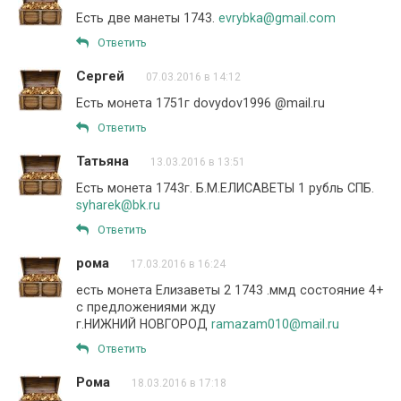
Есть две манеты 1743.
evrybka@gmail.com
Ответить
Сергей
07.03.2016 в 14:12
Есть монета 1751г dovydov1996 @mail.ru
Ответить
Татьяна
13.03.2016 в 13:51
Есть монета 1743г. Б.М.ЕЛИСАВЕТЫ 1 рубль СПБ.
syharek@bk.ru
Ответить
рома
17.03.2016 в 16:24
есть монета Елизаветы 2 1743 .ммд состояние 4+
с предложениями жду
г.НИЖНИЙ НОВГОРОД
ramazam010@mail.ru
Ответить
Рома
18.03.2016 в 17:18