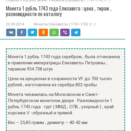
Главная
»
Каталог монет
»
Монеты Елизаветы ( 1741-1762 гг. )
Монета 1 рубль 1743 года Елизавета : цена , тираж ,
разновидности по каталогу
23.09.2014
Монеты Елизаветы ( 1741-1762 гг. )
Монета 1 рубль 1743 года серебром , была отчеканена
в правлении императрицы Елизаветы Петровны ,
тиражом 934 738 штук .
Цена на аукционах в сохранности VF до 700 тысяч
рублей , изготовлена из серебра 802 пробы .
Монета чеканилась на Московском и Санкт-
Петербургском монетном дворе . Разновидности 1
рубль 1743 года : гурт ( ММД , СПБ , узорный ) , край
корсажа V -образный и прямой .
Вес – 25,85 грамм , диаметр – 40-42 мм .