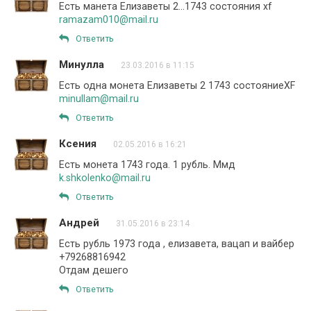
Есть манета Елизаветы 2…1743 состояния xf
ramazam010@mail.ru
Ответить
Минулла
23.03.2016 в 11:15
Есть одна монета Елизаветы 2 1743 состояниеXF
minullam@mail.ru
Ответить
Ксения
02.05.2016 в 16:21
Есть монета 1743 года. 1 рубль. Ммд
k.shkolenko@mail.ru
Ответить
Андрей
31.05.2016 в 23:14
Есть рубль 1973 года , елизавета, вацап и вайбер
+79268816942
Отдам дешего
Ответить