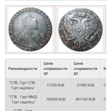
Цена
Цена
Разновидности
сохранности
сохранности
Мет
VF
XF
“СПБ. Гурт СПБ .
12700 RUB
37400 RUB
Сер
Гурт надпись”
“СПБ . Гурт ММД
700000 RUB
891100 RUB
Сер
. Гурт надпись”