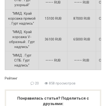
“СПБ . Гурт
——– RUB
——– RUB
Сер
узорный”
“ММД. Край
корсажа прямой
15100 RUB
87000 RUB
Сер
. Гурт надпись”
“ММД. Край
корсажа V-
36100 RUB
65000 RUB
Сер
образный . Гурт
надпись”
“ММД . Гурт
СПБ. Гурт
——– RUB
——– RUB
Сер
надпись”
Рейтинг
20
858 просмотров
Понравилась статья? Поделиться с
друзьями: