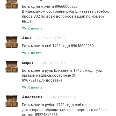
Есть одна монета 89660006220
В идеальном состоянии рубь Елизавета серебро
проба 802 по всем вопросов вацап по номеру
выше
Ответить
Анна
10.12.2017 в 23:07
Есть монета спб 1743 года 89648899260
Ответить
марат
09.01.2018 в 16:11
Есть монета рупь Елизавета 1743г. ммд, гурд
прямой надпись,состояние XF,
89673211236.доставка.
Ответить
Анастасия
02.04.2018 в 11:09
Есть монета рубль 1743 года спб цена
договорная обращаться все вопросы в вибере
по тел. 89224376366