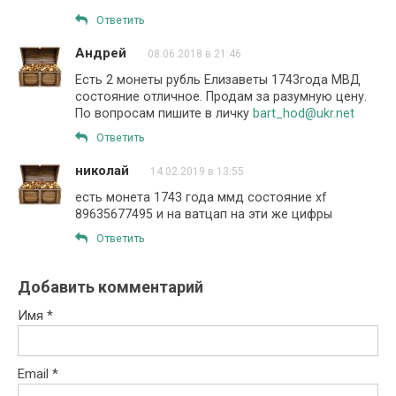
Ответить
Андрей
08.06.2018 в 21:46
Есть 2 монеты рубль Елизаветы 1743года МВД
состояние отличное. Продам за разумную цену.
По вопросам пишите в личку
bart_hod@ukr.net
Ответить
николай
14.02.2019 в 13:55
есть монета 1743 года ммд состояние хf
89635677495 и на ватцап на эти же цифры
Ответить
Добавить комментарий
Имя
*
Email
*