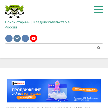
Перейти
к
контенту
Поиск старины | Кладоискательство в
России
Поиск: