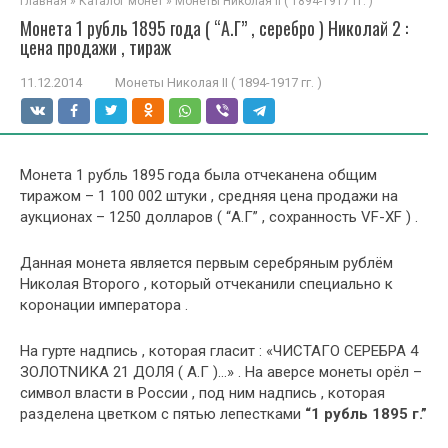
Главная
»
Каталог монет
»
Монеты Николая II ( 1894-1917 гг. )
Монета 1 рубль 1895 года ( “А.Г” , серебро ) Николай 2 :
цена продажи , тираж
11.12.2014
Монеты Николая II ( 1894-1917 гг. )
Монета 1 рубль 1895 года была отчеканена общим
тиражом – 1 100 002 штуки , средняя цена продажи на
аукционах – 1250 долларов ( “А.Г” , сохранность VF-XF ) .
Данная монета является первым серебряным рублём
Николая Второго , который отчеканили специально к
коронации императора .
На гурте надпись , которая гласит : «ЧИСТАГО СЕРЕБРА 4
ЗОЛОТNИКА 21 ДОЛЯ ( А.Г )…» . На аверсе монеты орёл –
символ власти в России , под ним надпись , которая
разделена цветком с пятью лепестками
“1 рубль 1895 г.”