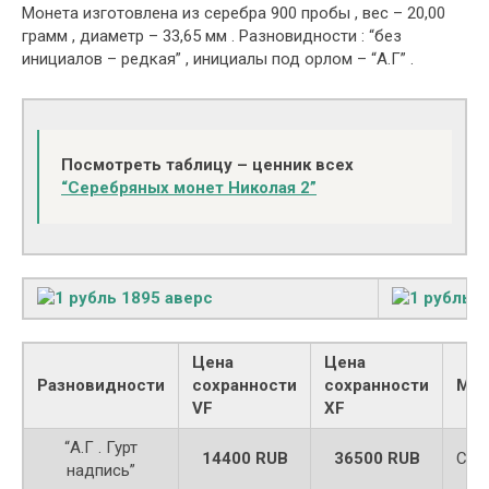
Монета изготовлена из серебра 900 пробы , вес – 20,00
грамм , диаметр – 33,65 мм . Разновидности : “без
инициалов – редкая” , инициалы под орлом – “А.Г” .
Поcмотреть таблицу – ценник всех
“Серебряных монет Николая 2”
Цена
Цена
Разновидности
сохранности
сохранности
Мет
VF
XF
“А.Г . Гурт
14400 RUB
36500 RUB
Сер
надпись”