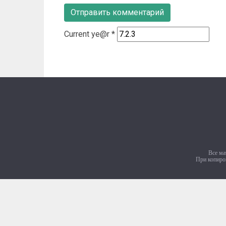
Current ye@r
*
Все ма
При копиров