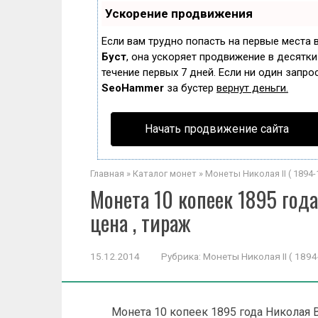
Ускорение продвижения
Если вам трудно попасть на первые места 
Буст
, она ускоряет продвижение в десятки
течение первых 7 дней. Если ни один запрос
SeoHammer
за бустер
вернут деньги.
Начать продвижение сайта
Главная
»
Каталог монет
»
Монеты Николая II ( 1894-1
Монета 10 копеек 1895 года 
цена , тираж
15.12.2014
Рубрика:
Монеты Николая II ( 1894-
Монета 10 копеек 1895 года Николая В