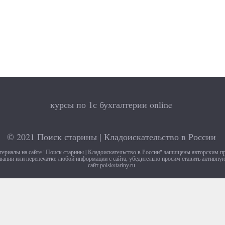
курсы по 1с бухгалтерии online
© 2021
Поиск старины | Кладоискательство в России
териалы на сайте "Поиск старины | Кладоискательство в России" защищены авторским п
ании или перепечатке любой информации с сайта, убедительно просим ставить активну
сайт poiskstariny.ru