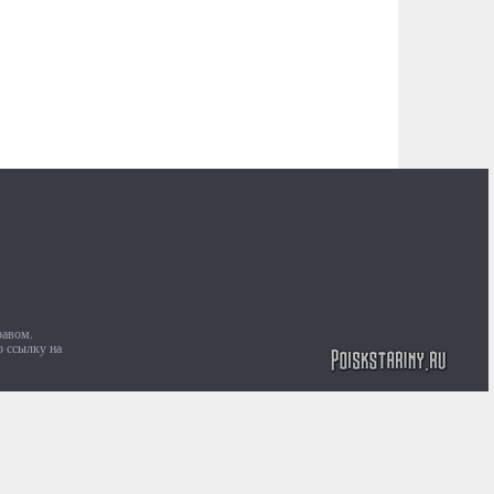
равом.
ю ссылку на