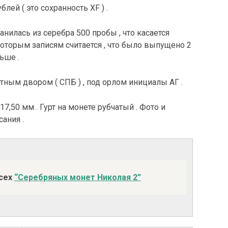
блей ( это сохранность XF ) .
анилась из серебра 500 пробы , что касается
екоторым записям считается , что было выпущено 2
ьше .
ным двором ( СПБ ) , под орлом инициалы АГ .
17,50 мм . Гурт на монете рубчатый . Фото и
сания .
всех
“Серебряных монет Николая 2”