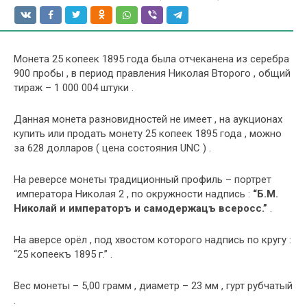
Монета 25 копеек 1895 года была отчеканена из серебра
900 пробы , в период правления Николая Второго , общий
тираж – 1 000 004 штуки .
Данная монета разновидностей не имеет , на аукционах
купить или продать монету 25 копеек 1895 года , можно
за 628 долларов ( цена состояния UNC ) .
На реверсе монеты традиционный профиль – портрет
императора Николая 2 , по окружности надпись :
“Б.М.
Николай и императоръ и самодержацъ всеросс.”
.
На аверсе орёл , под хвостом которого надпись по кругу :
“25 копеекъ 1895 г.” .
Вес монеты – 5,00 грамм , диаметр – 23 мм , гурт рубчатый
.