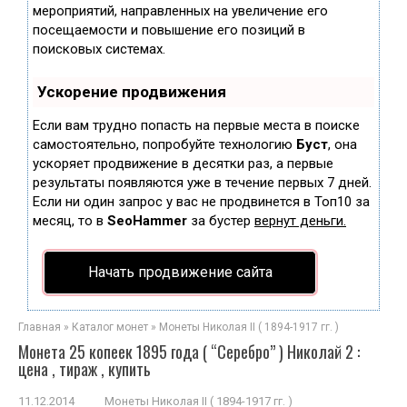
мероприятий, направленных на увеличение его
посещаемости и повышение его позиций в
поисковых системах.
Ускорение продвижения
Если вам трудно попасть на первые места в поиске
самостоятельно, попробуйте технологию
Буст
, она
ускоряет продвижение в десятки раз, а первые
результаты появляются уже в течение первых 7 дней.
Если ни один запрос у вас не продвинется в Топ10 за
месяц, то в
SeoHammer
за бустер
вернут деньги.
Начать продвижение сайта
Главная
»
Каталог монет
»
Монеты Николая II ( 1894-1917 гг. )
Монета 25 копеек 1895 года ( “Серебро” ) Николай 2 :
цена , тираж , купить
11.12.2014
Монеты Николая II ( 1894-1917 гг. )