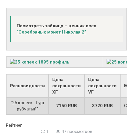
Поcмотреть таблицу – ценник всех
“Серебряных монет Николая 2”
Цена
Цена
Разновидности
сохранности
сохранности
Мет
XF
VF
“25 копеек . Гурт
7150 RUB
3720 RUB
Сер
рубчатый”
Рейтинг
1
47 просмотров