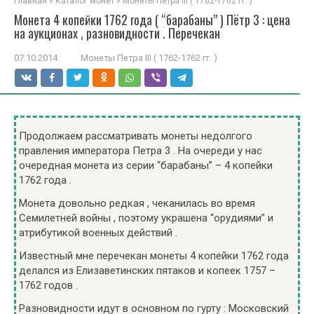
Главная
»
Каталог монет
»
Монеты Петра III ( 1762-1762 гг. )
Монета 4 копейки 1762 года ( “барабаны” ) Пётр 3 : цена
на аукционах , разновидности . Перечекан
07.10.2014
Монеты Петра III ( 1762-1762 гг. )
Продолжаем рассматривать монеты недолгого
правления императора Петра 3 . На очереди у нас
очередная монета из серии “барабаны” – 4 копейки
1762 года .
Монета довольно редкая , чеканилась во время
Семилетней войны , поэтому украшена “орудиями” и
атрибутикой военных действий .
Известный мне перечекан монеты 4 копейки 1762 года
делался из Елизаветинских пятаков и копеек 1757 –
1762 годов .
Разновидности идут в основном по гурту : Московский