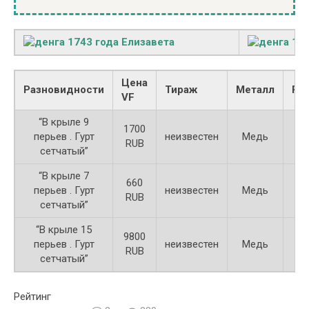
Цена
Разновидности
Тираж
Металл
Ре
VF
“В крыле 9
1700
перьев . Гурт
неизвестен
Медь
RUB
сетчатый”
“В крыле 7
660
перьев . Гурт
неизвестен
Медь
RUB
сетчатый”
“В крыле 15
9800
перьев . Гурт
неизвестен
Медь
RUB
сетчатый”
Рейтинг