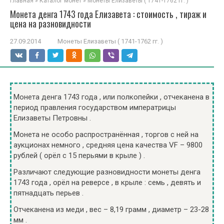
Главная
»
Каталог монет
»
Монеты Елизаветы ( 1741-1762 гг. )
Монета денга 1743 года Елизавета : стоимость , тираж и
цена на разновидности
27.09.2014
Монеты Елизаветы ( 1741-1762 гг. )
Монета денга 1743 года , или полкопейки , отчеканена в
период правления государством императрицы
Елизаветы Петровны .
Монета не особо распространённая , торгов с ней на
аукционах немного , средняя цена качества VF – 9800
рублей ( орёл с 15 перьями в крыле ) .
Различают следующие разновидности монеты денга
1743 года , орёл на реверсе , в крыле : семь , девять и
пятнадцать перьев .
Отчеканена из меди , вес – 8,19 грамм , диаметр – 23-28
мм .