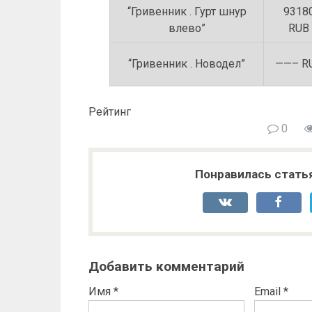
“Гривенник . Гурт шнур
9318
влево”
RUB
“Гривенник . Новодел”
——– R
Рейтинг
0
Понравилась стать
Добавить комментарий
Имя
*
Email
*