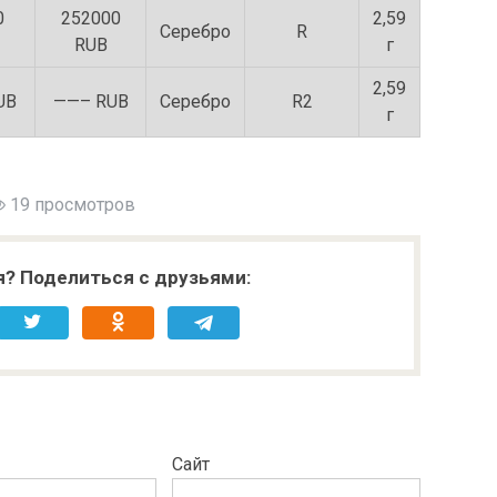
0
252000
2,59
Серебро
R
RUB
г
2,59
UB
——– RUB
Серебро
R2
г
19 просмотров
я? Поделиться с друзьями:
Сайт