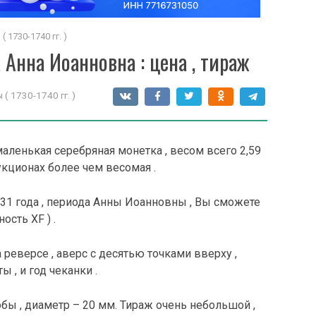
1730-1740 гг. )
 Анна Иоанновна : цена , тираж
 1730-1740 гг. )
аленькая серебряная монетка , весом всего 2,59
аукционах более чем весомая .
731 года , периода Анны Иоанновны , Вы сможете
ость XF ) .
реверсе , аверс с десятью точками вверху ,
ы , и год чеканки .
бы , диаметр – 20 мм. Тираж очень небольшой ,