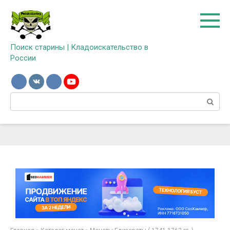
Перейти
к
контенту
Поиск старины | Кладоискательство в
России
Поиск: