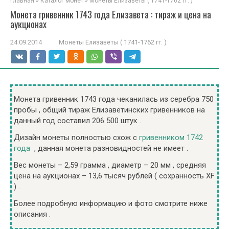
Главная
»
Каталог монет
»
Монеты Елизаветы ( 1741-1762 гг. )
Монета гривенник 1743 года Елизавета : тираж и цена на
аукционах
24.09.2014
Монеты Елизаветы ( 1741-1762 гг. )
Монета гривенник 1743 года чеканилась из серебра 750
пробы , общий тираж Елизаветинских гривенников на
данный год составил 206 500 штук .
Дизайн монеты полностью схож с
гривенником 1742
года
, данная монета разновидностей не имеет .
Вес монеты – 2,59 грамма , диаметр – 20 мм , средняя
цена на аукционах – 13,6 тысяч рублей ( сохранность XF
) .
Более подробную информацию и фото смотрите ниже
описания .