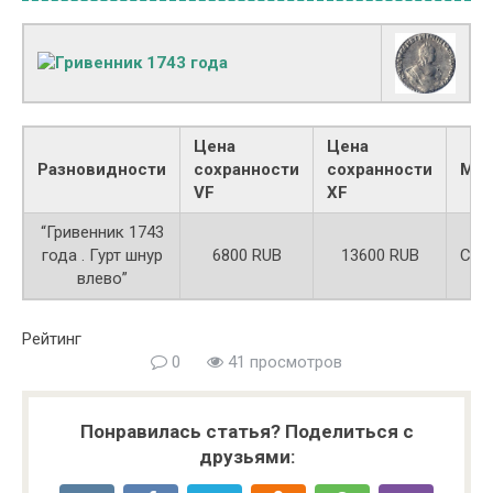
Цена
Цена
Разновидности
сохранности
сохранности
Мет
VF
XF
“Гривенник 1743
года . Гурт шнур
6800 RUB
13600 RUB
Сер
влево”
Рейтинг
0
41 просмотров
Понравилась статья? Поделиться с
друзьями: