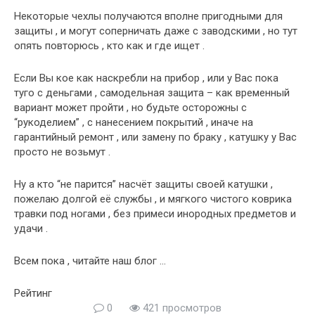
Некоторые чехлы получаются вполне пригодными для
защиты , и могут соперничать даже с заводскими , но тут
опять повторюсь , кто как и где ищет .
Если Вы кое как наскребли на прибор , или у Вас пока
туго с деньгами , самодельная защита – как временный
вариант может пройти , но будьте осторожны с
“рукоделием” , с нанесением покрытий , иначе на
гарантийный ремонт , или замену по браку , катушку у Вас
просто не возьмут .
Ну а кто “не парится” насчёт защиты своей катушки ,
пожелаю долгой её службы , и мягкого чистого коврика
травки под ногами , без примеси инородных предметов и
удачи .
Всем пока , читайте наш блог …
Рейтинг
0
421 просмотров