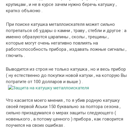
крупицам , и не в курсе зачем нужно беречь катушку ,
кратко объясню .
При поиске катушка металлоискателя может сильно
потрепаться об удары о камни , траву , стебли и другое : а
именно образуются царапины , сколы , трещины ,
которые могут очень негативно повлиять на
работоспособность прибора , издавать ложные сигналы ,
глючить .
Выводится из строя не только катушка , но и весь прибор
( ну естественно до покупки новой катухи , на которую Вы
потратите от 100 долларов и выше ) .
Что касается моего мнения , то я убив родную катушку
своей первой Аськи 150 буквально за полтора сезона ,
сильно призадумался о мерах защиты следующего (
новенького , а потому ценного ) прибора , как говорится
поучился на своих ошибках .