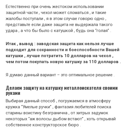
Естественно при очень жестоком использовании
защитной части , чехол может сломаться , и такие
жалобы поступали , я в этом случае говорю одно ,
представьте если даже защита не выдержала такого
удара , а что бы было с катушкой , будь она “голая” .
Итак , вывод : заводская защита как нельзя лучше
подходит для сохранности и боеспособности Вашей
катушки , лучше потратить 10 долларов на чехол ,
чем потом покупать новую катушку за 110 долларов .
Я думаю данный вариант – это оптимальное решение .
Делаем защиту на катушку металлоискателя своими
руками
Выбирая данный способ , погружаемся в атмосферу
кружка “Умелые ручки” , фантазия любителей поиска
старины воистину безгранична , от хитрых задумок
некоторых “аж волосы дыбом встают” , хоть открывай
собственное конструкторское бюро .